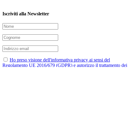
Iscriviti alla Newsletter
Ho preso visione dell'informativa privacy ai sensi del
Regolamento UE 2016/679 (GDPR) e autorizzo il trattamento dei
miei dati.
©
2026 Fondazione Maria Bonino E.T.S. | C.F.
90052080026 | Iscritta al Registro Unico Nazionale del
La mostra dedicata a Maria Bonino approda al Santuario 
Terzo Settore (RUNTS) Sez. “Altri Enti del Terzo Settore”
NR 170906 |
Privacy & Cookie
|
Credits
Facebook
Instagram
YouTube
Twitter
Page load link