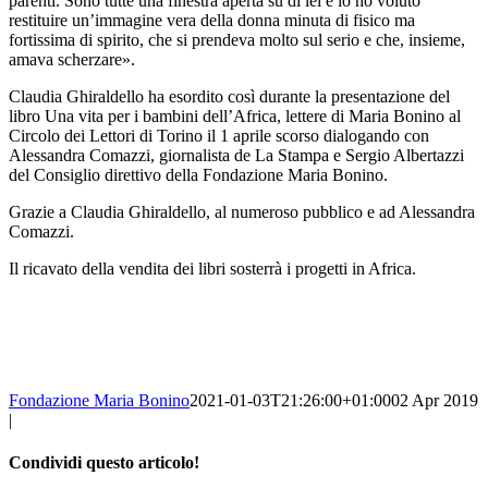
parenti. Sono tutte una finestra aperta su di lei e io ho voluto
restituire un’immagine vera della donna minuta di fisico ma
fortissima di spirito, che si prendeva molto sul serio e che, insieme,
amava scherzare».
Claudia Ghiraldello ha esordito così durante la presentazione del
libro Una vita per i bambini dell’Africa, lettere di Maria Bonino al
Circolo dei Lettori di Torino il 1 aprile scorso dialogando con
Alessandra Comazzi, giornalista de La Stampa e Sergio Albertazzi
del Consiglio direttivo della Fondazione Maria Bonino.
Grazie a Claudia Ghiraldello, al numeroso pubblico e ad Alessandra
Comazzi.
Il ricavato della vendita dei libri sosterrà i progetti in Africa.
Fondazione Maria Bonino
2021-01-03T21:26:00+01:00
02 Apr 2019
|
Condividi questo articolo!