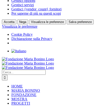
Gestisci opzioni
Gestisci servizi
Gestisci {vendor_count} fornitori
Per saperne di più su questi scopi
Accetta
Nega
Visualizza le preferenze
Salva preferenze
Visualizza le preferenze
Cookie Policy
Dichiarazione sulla Privacy
Salta
al
Facebook
Instagram
YouTube
Twitter
contenuto
Cerca
per:
HOME
MARIA BONINO
FONDAZIONE
MOSTRA
PROGETTI