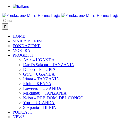
Salta
al
Facebook
Instagram
YouTube
Twitter
contenuto
Cerca
per:
HOME
MARIA BONINO
FONDAZIONE
MOSTRA
PROGETTI
Arua – UGANDA
Dar Es Salaam – TANZANIA
Dubbo – ETIOPIA
Gulu – UGANDA
Iringa – TANZANIA
Isiolo – KENYA
Luweero – UGANDA
Makiungu – TANZANIA
Neisu – REP. DOM. DEL CONGO
Yoro – UGANDA
Sokponta – BENIN
PODCAST
NEWS