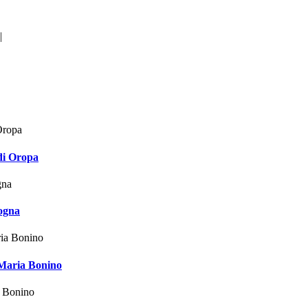
|
di Oropa
logna
 Maria Bonino