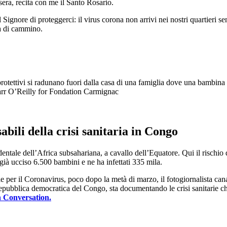
sera, recita con me il Santo Rosario.
ignore di proteggerci: il virus corona non arrivi nei nostri quartieri s
na di cammino.
 protettivi si radunano fuori dalla casa di una famiglia dove una bambin
arr O’Reilly for Fondation Carmignac
bili della crisi sanitaria in Congo
entale dell’Africa subsahariana, a cavallo dell’Equatore. Qui il rischi
 già ucciso 6.500 bambini e ne ha infettati 335 mila.
e per il Coronavirus, poco dopo la metà di marzo, il fotogiornalista ca
pubblica democratica del Congo, sta documentando le crisi sanitarie che l
n Conversation.