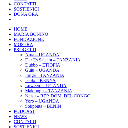
CONTATTI
SOSTIENICI
DONA ORA
HOME
MARIA BONINO
FONDAZIONE
MOSTRA
PROGETTI
Arua – UGANDA
Dar Es Salaam – TANZANIA
Dubbo – ETIOPIA
Gulu – UGANDA
Iringa – TANZANIA
Isiolo – KENYA
Luweero – UGANDA
Makiungu – TANZANIA
Neisu – REP. DOM. DEL CONGO
Yoro – UGANDA
Sokponta – BENIN
PODCAST
NEWS
CONTATTI
SOSTIENICI