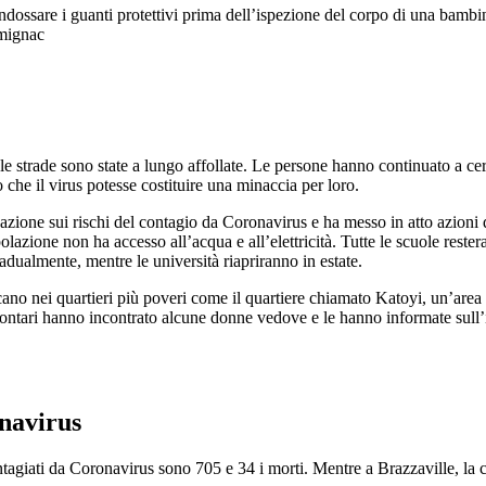
ossare i guanti protettivi prima dell’ispezione del corpo di una bambin
rmignac
 le strade sono state a lungo affollate. Le persone hanno continuato a c
che il virus potesse costituire una minaccia per loro.
zione sui rischi del contagio da Coronavirus e ha messo in atto azioni di
olazione non ha accesso all’acqua e all’elettricità. Tutte le scuole res
radualmente, mentre le università riapriranno in estate.
recano nei quartieri più poveri come il quartiere chiamato Katoyi, un’are
olontari hanno incontrato alcune donne vedove e le hanno informate sull’
onavirus
tagiati da Coronavirus sono 705 e 34 i morti. Mentre a Brazzaville, la 