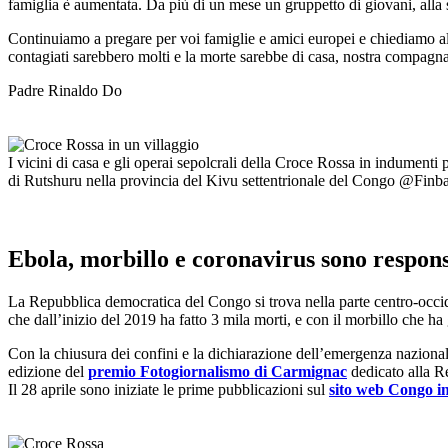
famiglia è aumentata. Da più di un mese un gruppetto di giovani, alla 
Continuiamo a pregare per voi famiglie e amici europei e chiediamo al S
contagiati sarebbero molti e la morte sarebbe di casa, nostra compag
Padre Rinaldo Do
I vicini di casa e gli operai sepolcrali della Croce Rossa in indumenti
di Rutshuru nella provincia del Kivu settentrionale del Congo @Finb
Ebola, morbillo e coronavirus sono responsa
La Repubblica democratica del Congo si trova nella parte centro-occid
che dall’inizio del 2019 ha fatto 3 mila morti, e con il morbillo che ha
Con la chiusura dei confini e la dichiarazione dell’emergenza nazional
edizione del
premio Fotogiornalismo di Carmignac
dedicato alla Re
Il 28 aprile sono iniziate le prime pubblicazioni sul
sito web Congo i