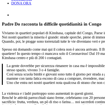
DONA ORA
Ingrandisci
immagine
Padre Do racconta la difficile quotidianità in Congo
Viviamo in quartieri popolari di Kinshasa, capitale del Congo, Paese 
Nei nostri quartieri la miseria è grande: strade sporche, piene di immond
Quando, poi, le piogge sono torrenziali tutte le vie diventano veri e pr
Spesso mi domando come mai qui il colera non è ancora arrivato. Il Bu
quartiere! In questo tempo ci mancava solo il Coronavirus! Dal 19 marzo 
Kinshasa centro e più di 200 i contagiati.
La gente dovrebbe per sicurezza rimanere in casa ma è impossibile pe
stesso spazio, vivono 3 o 4 famiglie.
Così senza scuola bimbi e giovani sono tutto il giorno per strada a 
mamme con tanta fatica escono di casa a comprare, rivendere, macin
Uno che entra nei nostri quartieri nota qualcosa di strano che non 
La violenza e i ladri purtroppo sono aumentati in questi giorni.
Benché le attività parrocchiali siano ferme, celebriamo con 20 persone s
sacrificio: frutta, verdura, un pò di riso o farina… noi sacerdoti contin