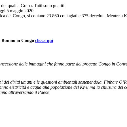
 dei quali a Goma. Tutti sono guariti.
 oggi 5 maggio 2020.
blica del Congo, si contano 23.860 contagiati e 375 deceduti. Mentre a 
ia Bonino in Congo
clicca qui
ncessione delle immagini che fanno parte del progetto Congo in Conve
i dei diritti umani e le questioni ambientali sostenendola. Finbarr O’R
anno elettricità e acqua alla popolazione del Kivu ma la chiusura dei c
tanno attraversando il Paese