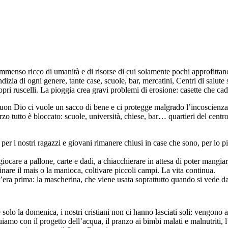
immenso ricco di umanità e di risorse di cui solamente pochi approfitta
izia di ogni genere, tante case, scuole, bar, mercatini, Centri di salute s
opri ruscelli. La pioggia crea gravi problemi di erosione: casette che cad
on Dio ci vuole un sacco di bene e ci protegge malgrado l’incoscienza de
tutto è bloccato: scuole, università, chiese, bar… quartieri del centro ci
r i nostri ragazzi e giovani rimanere chiusi in case che sono, per lo pi
giocare a pallone, carte e dadi, a chiacchierare in attesa di poter mangi
are il mais o la manioca, coltivare piccoli campi. La vita continua.
c’era prima: la mascherina, che viene usata soprattutto quando si vede da
olo la domenica, i nostri cristiani non ci hanno lasciati soli: vengono a
uiamo con il progetto dell’acqua, il pranzo ai bimbi malati e malnutriti, l