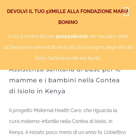
Salta
DEVOLVI IL TUO 5XMILLE ALLA FONDAZIONE MARIA
al
BONINO
Facebook
Instagram
YouTube
Twitter
contenuto
Scrivi il codice fiscale
90052080026
nel riquadro della
dichiarazione dei redditi dedicato al sostegno degli enti del
Terzo Settore iscritti nel Runts.
Ingrandisci
Assistenza sanitaria di base per le
immagine
mamme e i bambini nella Contea
di Isiolo in Kenya
Il progetto Maternal Health Care, che riguarda la
cura materno-infantile nella Contea di Isiolo, in
Kenya, è iniziato poco meno di un anno fa. L’obiettivo