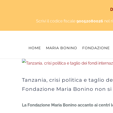
Salta
D
al
Scrivi il codice fiscale
90052080026
nel r
contenuto
HOME
MARIA BONINO
FONDAZIONE
Ingrandisci
immagine
Tanzania, crisi politica e taglio d
Fondazione Maria Bonino non si
La Fondazione Maria Bonino accanto ai centri lo