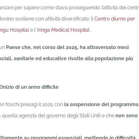
tanzani per sapere come stava proseguendo l’attività dei centr
ino sostiene con attività diversificate: il
Centro diurno per
ngu Hospital
e l’
Iringa Medical Hospital
.
 un
Paese che, nel corso del 2025, ha attraversato mesi
ociali, sanitarie ed educative rivolte alla popolazione più
nizio di un anno difficile
n foschi presagi il 2025 con
la sospensione del programma
 questa agenzia del governo degli Stati Uniti e che
non sono
ettamente su programmi essenziali, mettendo in difficoltà