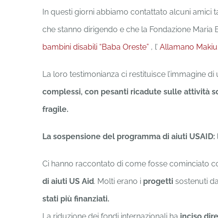
In questi giorni abbiamo contattato alcuni amici 
che stanno dirigendo e che la Fondazione Maria Bon
bambini disabili “Baba Oreste”
, l’
Allamano Makiu
La loro testimonianza ci restituisce l’immagine di
complessi, con pesanti ricadute sulle attività s
fragile.
La sospensione del programma di aiuti USAID: l’i
Ci hanno raccontato di come fosse cominciato co
di aiuti US Aid
. Molti erano i
progetti
sostenuti da
stati più finanziati.
La riduzione dei fondi internazionali ha
inciso dir