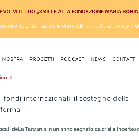
EVOLVI IL TUO 5XMILLE ALLA FONDAZIONE MARIA BONI
iquadro della dichiarazione dei redditi dedicato al sostegno degl
MOSTRA
PROGETTI
PODCAST
NEWS
CONTATTI
ei fondi internazionali: il sostegno della
 ferma
cali della Tanzania in un anno segnato da crisi e incertez