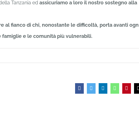
 della Tanzania ed
assicuriamo a loro il nostro sostegno alla
l fianco di chi, nonostante le difficoltà, porta avanti ogn
 famiglie e le comunità più vulnerabili.
Facebook
Twitter
LinkedIn
WhatsApp
Pinter