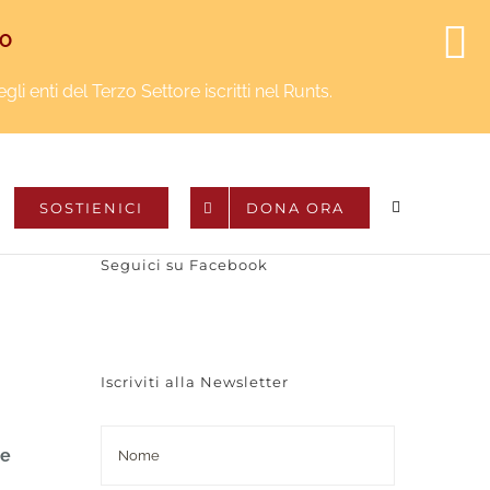
Facebook
Instagram
YouTube
Twitter
NO
i enti del Terzo Settore iscritti nel Runts.
SOSTIENICI
DONA ORA
Seguici su Facebook
Iscriviti alla Newsletter
ze