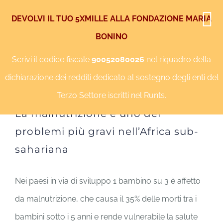
Salta
DEVOLVI IL TUO 5XMILLE ALLA FONDAZIONE MARIA
al
BONINO
Facebook
Instagram
YouTube
Twitter
contenuto
Scrivi il codice fiscale
90052080026
nel riquadro della
dichiarazione dei redditi dedicato al sostegno degli enti del
Terzo Settore iscritti nel Runts.
Ingrandisci
La malnutrizione è uno dei
immagine
problemi più gravi nell’Africa sub-
sahariana
Nei paesi in via di sviluppo 1 bambino su 3 è affetto
da malnutrizione, che causa il 35% delle morti tra i
bambini sotto i 5 anni e rende vulnerabile la salute