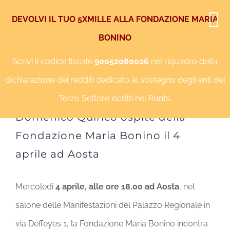
Salta
DEVOLVI IL TUO 5XMILLE ALLA FONDAZIONE MARIA
al
BONINO
Facebook
Instagram
YouTube
Twitter
contenuto
Scrivi il codice fiscale
90052080026
nel riquadro della
dichiarazione dei redditi dedicato al sostegno degli enti del
Terzo Settore iscritti nel Runts.
Ingrandisci
Domenico Quirico ospite della
immagine
Fondazione Maria Bonino il 4
aprile ad Aosta
Mercoledì
4 aprile, alle ore 18.00 ad Aosta
, nel
salone delle Manifestazioni del Palazzo Regionale in
via Deffeyes 1, la Fondazione Maria Bonino incontra