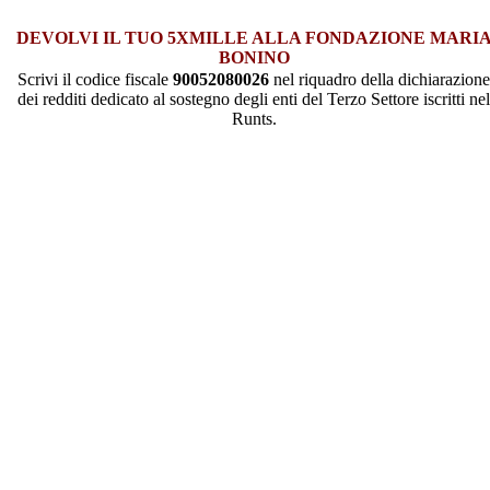
DEVOLVI IL TUO 5XMILLE ALLA FONDAZIONE MARI
BONINO
Scrivi il codice fiscale
90052080026
nel riquadro della dichiarazione
dei redditi dedicato al sostegno degli enti del Terzo Settore iscritti nel
Runts.
Torna
in
cima