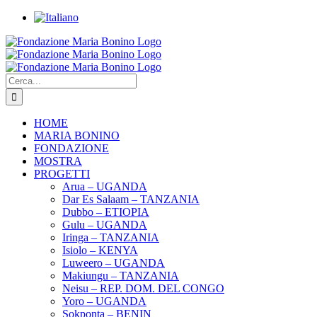
Salta
al
Facebook
Instagram
YouTube
Twitter
contenuto
Cerca
per:
HOME
MARIA BONINO
FONDAZIONE
MOSTRA
PROGETTI
Arua – UGANDA
Dar Es Salaam – TANZANIA
Dubbo – ETIOPIA
Gulu – UGANDA
Iringa – TANZANIA
Isiolo – KENYA
Luweero – UGANDA
Makiungu – TANZANIA
Neisu – REP. DOM. DEL CONGO
Yoro – UGANDA
Sokponta – BENIN