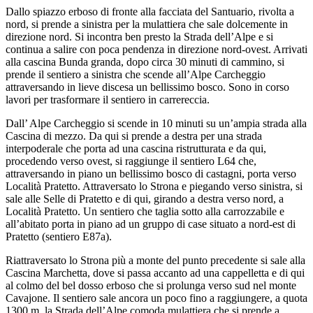
Dallo spiazzo erboso di fronte alla facciata del Santuario, rivolta a
nord, si prende a sinistra per la mulattiera che sale dolcemente in
direzione nord. Si incontra ben presto la Strada dell’Alpe e si
continua a salire con poca pendenza in direzione nord-ovest. Arrivati
alla cascina Bunda granda, dopo circa 30 minuti di cammino, si
prende il sentiero a sinistra che scende all’Alpe Carcheggio
attraversando in lieve discesa un bellissimo bosco. Sono in corso
lavori per trasformare il sentiero in carrereccia.
Dall’ Alpe Carcheggio si scende in 10 minuti su un’ampia strada alla
Cascina di mezzo. Da qui si prende a destra per una strada
interpoderale che porta ad una cascina ristrutturata e da qui,
procedendo verso ovest, si raggiunge il sentiero L64 che,
attraversando in piano un bellissimo bosco di castagni, porta verso
Località Pratetto. Attraversato lo Strona e piegando verso sinistra, si
sale alle Selle di Pratetto e di qui, girando a destra verso nord, a
Località Pratetto. Un sentiero che taglia sotto alla carrozzabile e
all’abitato porta in piano ad un gruppo di case situato a nord-est di
Pratetto (sentiero E87a).
Riattraversato lo Strona più a monte del punto precedente si sale alla
Cascina Marchetta, dove si passa accanto ad una cappelletta e di qui
al colmo del bel dosso erboso che si prolunga verso sud nel monte
Cavajone. Il sentiero sale ancora un poco fino a raggiungere, a quota
1300 m, la Strada dell’Alpe comoda mulattiera che si prende a