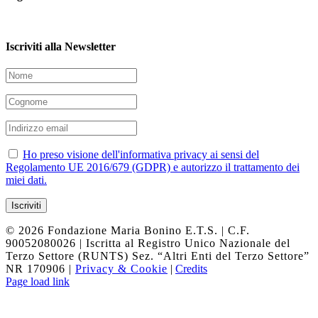
Iscriviti alla Newsletter
Ho preso visione dell'informativa privacy ai sensi del
Regolamento UE 2016/679 (GDPR) e autorizzo il trattamento dei
miei dati.
©
2026 Fondazione Maria Bonino E.T.S. | C.F.
90052080026 | Iscritta al Registro Unico Nazionale del
Terzo Settore (RUNTS) Sez. “Altri Enti del Terzo Settore”
NR 170906 |
Privacy & Cookie
|
Credits
Facebook
Instagram
YouTube
Twitter
Page load link