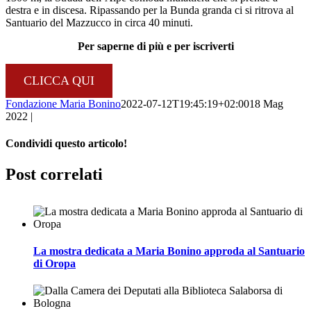
destra e in discesa. Ripassando per la Bunda granda ci si ritrova al
Santuario del Mazzucco in circa 40 minuti.
Per saperne di più e per iscriverti
CLICCA QUI
Fondazione Maria Bonino
2022-07-12T19:45:19+02:00
18 Mag
2022
|
Condividi questo articolo!
Facebook
Twitter
LinkedIn
WhatsApp
Pinterest
Email
Post correlati
La mostra dedicata a Maria Bonino approda al Santuario
di Oropa