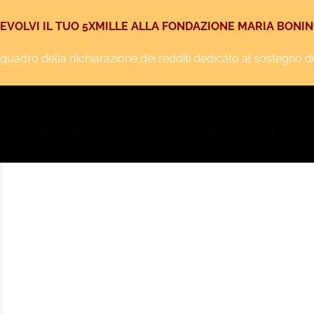
EVOLVI IL TUO 5XMILLE ALLA FONDAZIONE MARIA BONI
iquadro della dichiarazione dei redditi dedicato al sostegno degl
MOSTRA
PROGETTI
PODCAST
NEWS
CONTATTI