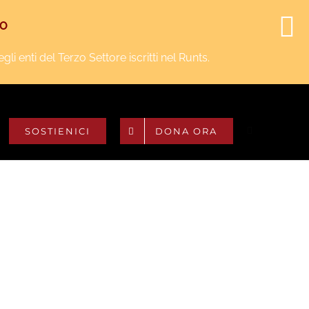
Facebook
Instagram
YouTube
Twitter
NO
i enti del Terzo Settore iscritti nel Runts.
SOSTIENICI
DONA ORA