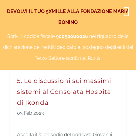
Salta
DEVOLVI IL TUO 5XMILLE ALLA FONDAZIONE MARIA
al
BONINO
Facebook
Instagram
YouTube
Twitter
contenuto
Scrivi il codice fiscale
90052080026
nel riquadro della
dichiarazione dei redditi dedicato al sostegno degli enti del
Terzo Settore iscritti nel Runts.
5. Le discussioni sui massimi
sistemi al Consolata Hospital
di Ikonda
03 Feb 2023
Ascolta il 5° episodio del podcast. Giovanni