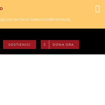
Facebook
Instagram
YouTube
Twitter
NO
i enti del Terzo Settore iscritti nel Runts.
SOSTIENICI
DONA ORA