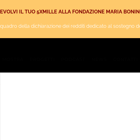
EVOLVI IL TUO 5XMILLE ALLA FONDAZIONE MARIA BONI
iquadro della dichiarazione dei redditi dedicato al sostegno degl
MOSTRA
PROGETTI
PODCAST
NEWS
CONTATTI