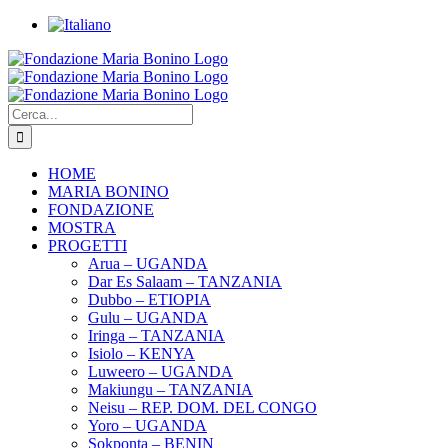
Salta
al
Facebook
Instagram
YouTube
Twitter
contenuto
Cerca
per:
HOME
MARIA BONINO
FONDAZIONE
MOSTRA
PROGETTI
Arua – UGANDA
Dar Es Salaam – TANZANIA
Dubbo – ETIOPIA
Gulu – UGANDA
Iringa – TANZANIA
Isiolo – KENYA
Luweero – UGANDA
Makiungu – TANZANIA
Neisu – REP. DOM. DEL CONGO
Yoro – UGANDA
Sokponta – BENIN