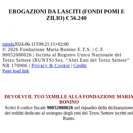
EROGAZIONI DA LASCITI (FONDI POMI E
ZILIO) € 56.240
nimda
2024-06-11T09:21:15+02:00
©
2026 Fondazione Maria Bonino E.T.S. | C.F.
90052080026 | Iscritta al Registro Unico Nazionale del
Terzo Settore (RUNTS) Sez. “Altri Enti del Terzo Settore”
NR 170906 |
Privacy & Cookie
|
Credits
Facebook
Instagram
YouTube
Twitter
Page load link
DEVOLVI IL TUO 5XMILLE ALLA FONDAZIONE MARI
BONINO
Scrivi il codice fiscale
90052080026
nel riquadro della dichiarazione
dei redditi dedicato al sostegno degli enti del Terzo Settore iscritti nel
Runts.
Torna